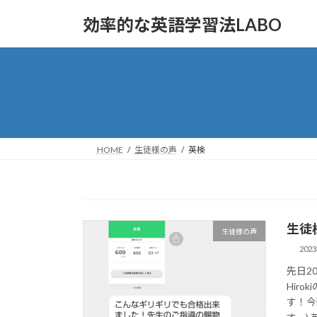
コ
ナ
効率的な英語学習法LABO
ン
ビ
テ
ゲ
ン
ー
ツ
シ
へ
ョ
ス
ン
キ
に
ッ
移
HOME
生徒様の声
英検
プ
動
生徒
生徒様の声
202
先日2
Hir
す！今