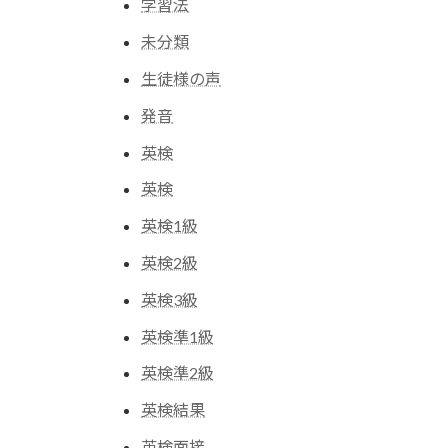
学習法
未分類
生徒様の声
発音
英検
英検
英検1級
英検2級
英検3級
英検準1級
英検準2級
英検結果
英検面接