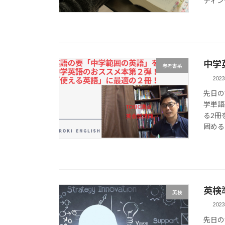
ティン
中学
参考書系
202
先日の
学単語
る2冊
固める
英検
英検
202
先日の