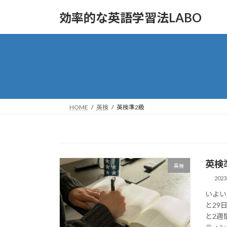
コ
ナ
効率的な英語学習法LABO
ン
ビ
テ
ゲ
ン
ー
ツ
シ
へ
ョ
ス
ン
キ
に
ッ
移
HOME
英検
英検準2級
プ
動
英検
英検
202
いよい
と29
と2週