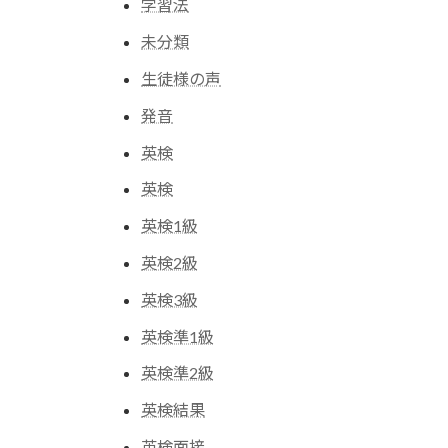
学習法
未分類
生徒様の声
発音
英検
英検
英検1級
英検2級
英検3級
英検準1級
英検準2級
英検結果
英検面接