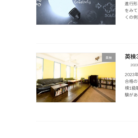
進行形
をみて
くの例
英検
英検
202
202
合格の
検1級
験があり