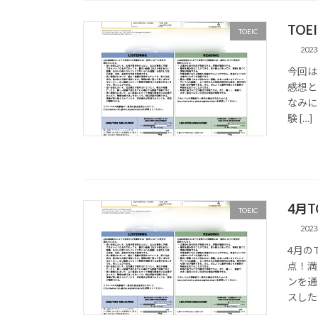
TO
TOEIC
202
今回は
感想と
なみに
験 […]
4月T
TOEIC
202
4月の
点！満
ンを通
スしたか