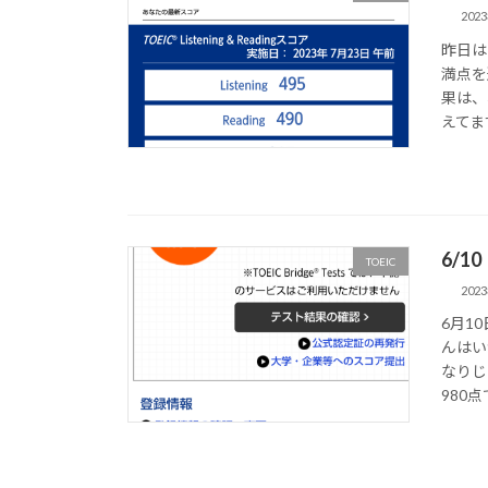
202
昨日は
満点を
果は、
えてます
6/1
TOEIC
202
6月1
んはい
なりじ
980点