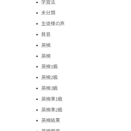
学習法
未分類
生徒様の声
発音
英検
英検
英検1級
英検2級
英検3級
英検準1級
英検準2級
英検結果
英検面接