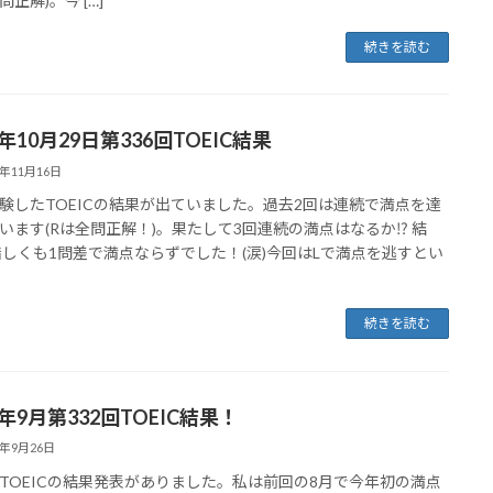
正解)。今 […]
続きを読む
3年10月29日第336回TOEIC結果
3年11月16日
験したTOEICの結果が出ていました。過去2回は連続で満点を達
います(Rは全問正解！)。果たして3回連続の満点はなるか⁉ 結
惜しくも1問差で満点ならずでした！(涙)今回はLで満点を逃すとい
続きを読む
3年9月第332回TOEIC結果！
3年9月26日
TOEICの結果発表がありました。私は前回の8月で今年初の満点