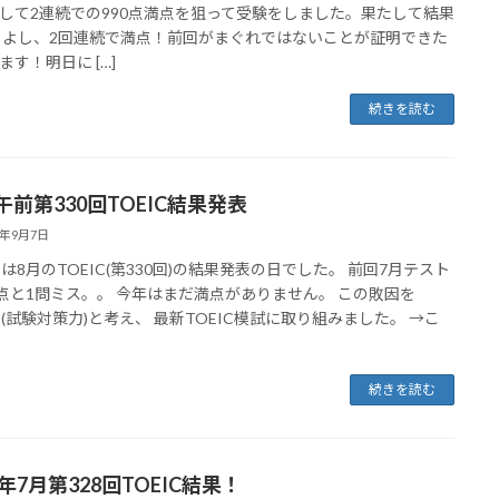
して2連続での990点満点を狙って受験をしました。果たして結果
 よし、2回連続で満点！前回がまぐれではないことが証明できた
ます！明日に […]
続きを読む
0午前第330回TOEIC結果発表
3年9月7日
日は8月のTOEIC(第330回)の結果発表の日でした。 前回7月テスト
5点と1問ミス。。 今年はまだ満点がありません。 この敗因を
IC(試験対策力)と考え、 最新TOEIC模試に取り組みました。 →こ
続きを読む
3年7月第328回TOEIC結果！