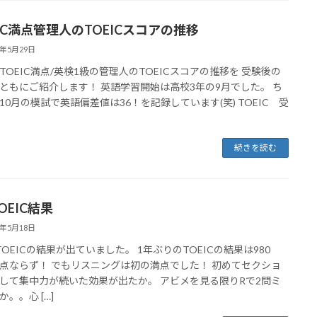
EIC満点管理人のTOEICスコアの推移
3年5月29日
TOEIC満点/英検1級の管理人のTOEICスコアの推移を 受験後の
ともにご紹介します！ 英語学習開始は高校3年の9月でした。 ち
10月の模試で英語偏差値は36！を記録しています(笑) TOEIC 受
続きを読む
OEIC結果
3年5月18日
TOEICの結果が出ていました。 1年ぶりのTOEICの結果は980
点ならず！ でもリスニングは初の満点でした！ 初めてセクショ
して集中力が続いた効果が出たか。 アビメを見る限りRで2問ミ
。。心 […]