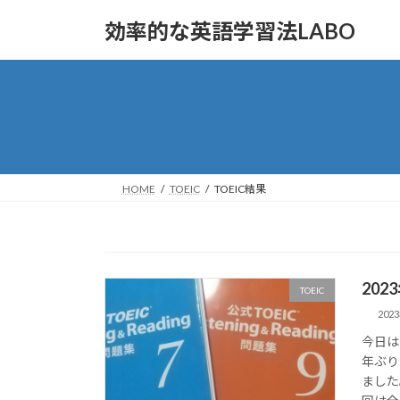
コ
ナ
効率的な英語学習法LABO
ン
ビ
テ
ゲ
ン
ー
ツ
シ
へ
ョ
ス
ン
キ
に
ッ
移
HOME
TOEIC
TOEIC結果
プ
動
202
TOEIC
202
今日は
年ぶり
ました