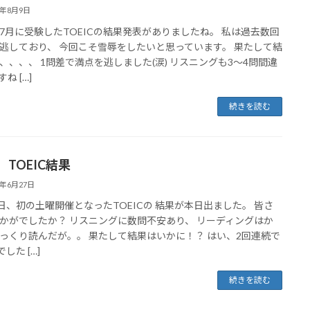
3年8月9日
7月に受験したTOEICの結果発表がありましたね。 私は過去数回
逃しており、 今回こそ雪辱をしたいと思っています。 果たして結
、、、、 1問差で満点を逃しました(涙) リスニングも3～4問間違
ね […]
続きを読む
0 TOEIC結果
3年6月27日
0日、初の土曜開催となったTOEICの 結果が本日出ました。 皆さ
かがでしたか？ リスニングに数問不安あり、 リーディングはか
っくり読んだが。。 果たして結果はいかに！？ はい、2回連続で
でした […]
続きを読む