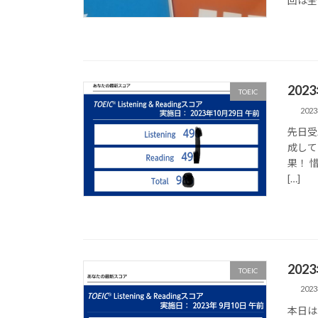
回は全問
202
TOEIC
202
先日受
成して
果！ 
[…]
202
TOEIC
202
本日は