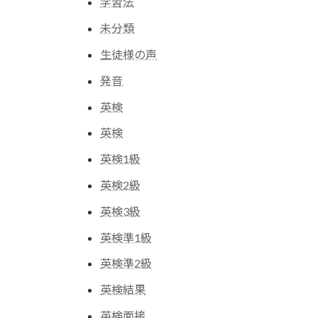
学習法
未分類
生徒様の声
発音
英検
英検
英検1級
英検2級
英検3級
英検準1級
英検準2級
英検結果
英検面接