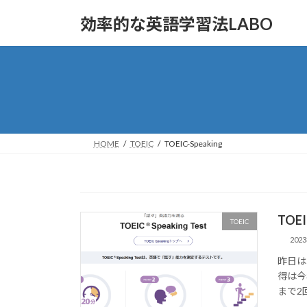
コ
ナ
効率的な英語学習法LABO
ン
ビ
テ
ゲ
ン
ー
ツ
シ
へ
ョ
ス
ン
キ
に
ッ
移
HOME
TOEIC
TOEIC-Speaking
プ
動
TOEI
TOEIC
202
昨日はT
得は今
まで2